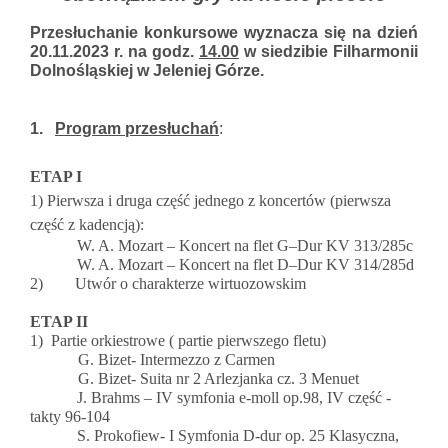
Przesłuchanie konkursowe wyznacza się na dzień
20.11.2023 r. na godz.
14.00
w siedzibie Filharmonii
Dolnośląskiej w Jeleniej Górze.
1.
Program przesłuchań
:
ETAP I
1) Pierwsza i druga część jednego z koncertów (pierwsza
część z kadencją):
W. A. Mozart – Koncert na flet G–Dur KV 313/285c
W. A. Mozart – Koncert na flet D–Dur KV 314/285d
2) Utwór o charakterze wirtuozowskim
ETAP II
1) Partie orkiestrowe ( partie pierwszego fletu)
G. Bizet- Intermezzo z Carmen
G. Bizet- Suita nr 2 Arlezjanka cz. 3 Menuet
J. Brahms – IV symfonia e-moll op.98, IV część -
takty 96-104
S. Prokofiew- I Symfonia D-dur op. 25 Klasyczna,