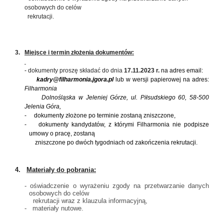
osobowych do celów
rekrutacji.
3.
Miejsce i termin złożenia dokumentów:
-
dokumenty proszę składać do dnia
17.11.2023 r.
na adres email:
kadry@filharmonia.jgora.pl
lub w wersji papierowej na adres:
Filharmonia
Dolnośląska w Jeleniej Górze, ul. Piłsudskiego 60, 58-500
Jelenia Góra,
-
dokumenty złożone po terminie zostaną zniszczone,
-
dokumenty kandydatów, z którymi Filharmonia nie podpisze
umowy o pracę, zostaną
zniszczone po dwóch tygodniach od zakończenia rekrutacji.
4.
Materiały do pobrania:
- oświadczenie o wyrażeniu zgody na przetwarzanie danych
osobowych do celów
rekrutacji wraz z klauzula informacyjną,
- materiały nutowe.