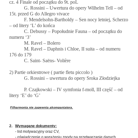
cz. 4 Finale od początku do 9t. poL
G. Rossini – Uwertura do opery Wilhelm Tell – od
15t. przed G do Allegro vivace
F. Mendelsohn-Bartholdy – Sen nocy letniej, Scherzo
– od litery ‘L’ do końca
C. Debussy – Popołudnie Fauna – od początku do
numeru ‘3’
M. Ravel – Bolero
M. Ravel – Daphnis i Chloe, II suita – od numeru
176 do 179
C. Saint- Saëns- Volière
2) Partie orkiestrowe ( partie fletu piccolo )
G. Rossini – uwertura do opery Sroka Złodziejka
P. Czajkowski – IV symfonia f-moll, III część – od
litery ‘E’ do ‘G’
Filharmonia nie zapewnia akompaniatora.
2.
Wymagane dokumenty:
- list motywacyjny oraz CV,
- oświadczenie o wyrażeniu zgody na przetwarzanie danych