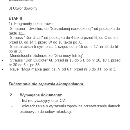
3) Utwór dowolny
ETAP II
1)
Fragmenty orkiestrowe:
-
Smetana - Uwertura do "Sprzedanej narzeczonej" od początku do
taktu 111.
-
Strauss "Don Juan" od początku do 4 taktu przed B, od C do 5 t.
przed D, od 14 t. przed W do 16 taktu po X.
-
Shostakovich 5 symfonia, 1 część od nr 15 do nr 17; nr 32 do 5t
po nr 38
-
Mendelssohn Scherzo ze "Snu nocy letniej"
-
Strauss "Don Quixote" 6t. przed nr 15 do 5 t. po nr 16, 10 t. przed
nr 30 do 5 t. po 33.
-
Ravel "Moja matka gęś" cz. V od 6 t. przed nr 3 do 3 t. po nr 3.
Filharmonia nie zapewnia akompaniatora.
2.
Wymagane dokumenty:
-
list motywacyjny oraz CV,
-
oświadczenie o wyrażeniu zgody na przetwarzanie danych
osobowych do celów rekrutacji.