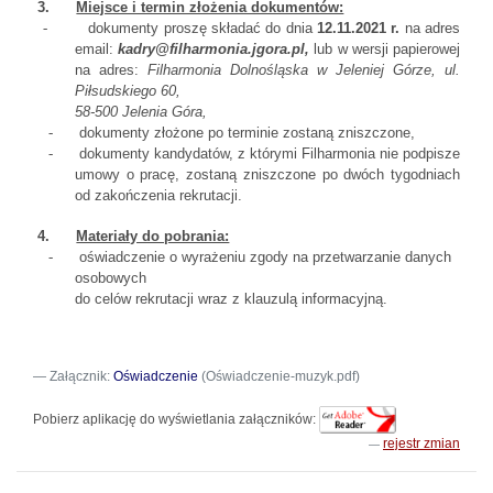
3.
Miejsce i termin złożenia dokumentów:
-
dokumenty proszę składać do dnia
12.11.2021 r.
na adres
email:
kadry@filharmonia.jgora.pl,
lub w wersji papierowej
na adres:
Filharmonia Dolnośląska w Jeleniej Górze, ul.
Piłsudskiego 60,
58-500 Jelenia Góra,
-
dokumenty złożone po terminie zostaną zniszczone,
-
dokumenty kandydatów, z którymi Filharmonia nie podpisze
umowy o pracę, zostaną zniszczone po dwóch tygodniach
od zakończenia rekrutacji.
4.
Materiały do pobrania:
-
oświadczenie o wyrażeniu zgody na przetwarzanie danych
osobowych
do celów rekrutacji wraz z klauzulą informacyjną.
Załącznik:
Oświadczenie
(Oświadczenie-muzyk.pdf)
Pobierz aplikację do wyświetlania załączników:
rejestr zmian