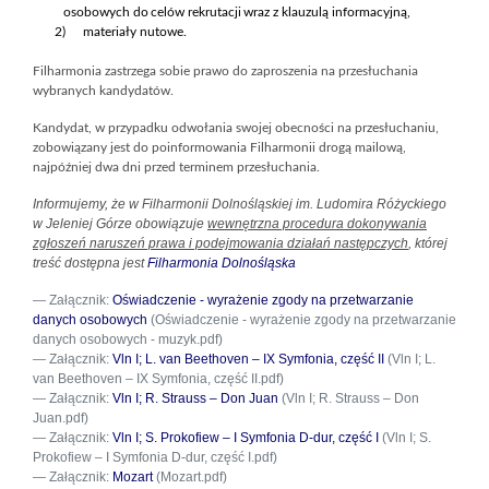
osobowych
do
celów rekrutacji
wraz z klauzulą informacyjną,
2)
materiały nutowe.
Filharmonia zastrzega sobie prawo do zaproszenia na przesłuchania
wybranych kandydatów.
Kandydat, w przypadku odwołania swojej obecności na przesłuchaniu,
zobowiązany jest do poinformowania Filharmonii drogą mailową,
najpóźniej dwa dni przed terminem przesłuchania.
Informujemy, że w Filharmonii Dolnośląskiej im. Ludomira Różyckiego
w Jeleniej Górze obowiązuje
wewnętrzna procedura dokonywania
zgłoszeń naruszeń prawa i podejmowania działań następczych
, której
treść dostępna jest
Filharmonia Dolnośląska
Załącznik:
Oświadczenie - wyrażenie zgody na przetwarzanie
danych osobowych
(Oświadczenie - wyrażenie zgody na przetwarzanie
danych osobowych - muzyk.pdf)
Załącznik:
Vln I; L. van Beethoven – IX Symfonia, część II
(Vln I; L.
van Beethoven – IX Symfonia, część II.pdf)
Załącznik:
Vln I; R. Strauss – Don Juan
(Vln I; R. Strauss – Don
Juan.pdf)
Załącznik:
Vln I; S. Prokofiew – I Symfonia D-dur, część I
(Vln I; S.
Prokofiew – I Symfonia D-dur, część I.pdf)
Załącznik:
Mozart
(Mozart.pdf)