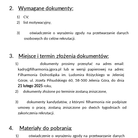
2.
Wymagane
dokumenty:
1)
CV,
2)
list
motywacyjny
,
3)
oświadczenie o wyrażeniu zgody na przetwarzanie danych
osobowych do celów rekrutacji.
3.
Miejsce i
termin
złożenia
dokumentów:
1)
dokumenty prosimy przesyłać na adres email:
kadry@filharmonia.jgora.pl
lub w wersji papierowej na adres:
Filharmonia Dolnośląska im. Ludomira Różyckiego w Jeleniej
Górze, ul. Józefa Piłsudskiego 60, 58-500 Jelenia Góra,
do dnia
21 lutego 2025
roku
,
2)
dokumenty złożone po terminie zostaną zniszczone,
3)
dokumenty kandydatów, z którymi filharmonia nie podpisze
umowy o pracę, zostaną zniszczone po dwóch tygodniach od
zakończenia rekrutacji.
4.
Materiały
do
pobrania:
1)
oświadczenie
o wyrażeniu
zgody
na przetwarzanie danych