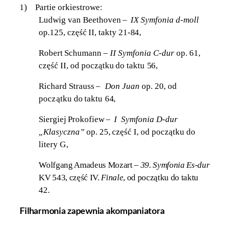
1)
Partie orkiestrowe:
Ludwig van
Beethoven
–
IX
Symfonia
d-moll
op.125,
część
II, takty 21-
84,
Robert
Schumann –
II
Symfonia C-dur
op. 61,
część
II, od początku
do
taktu
56,
Richard
Strauss
–
Don
Juan
op. 20,
od
początku
do
taktu
64,
Siergiej
Prokofiew
–
I
Symfonia D-dur
„Klasyczna”
op. 25,
część
I, od początku do
litery
G
,
Wolfgang Amadeus Mozart –
39. Symfonia Es-dur
KV 543, część IV.
Finale
, od początku do taktu
42.
Filharmonia zapewnia akompaniatora