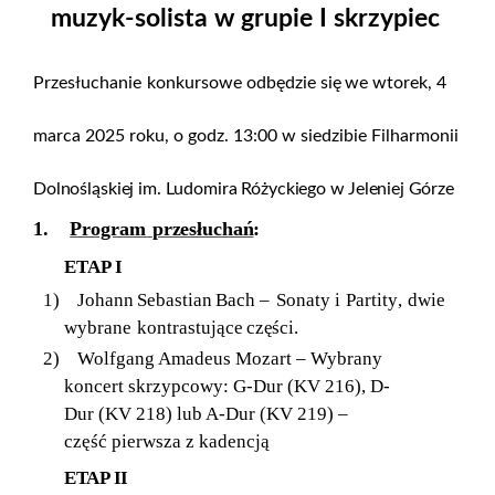
muzyk-solista w grupie I skrzypiec
Przesłuchanie
konkursowe odbędzie
się
we wtorek,
4
marca 2025
roku, o godz. 13:00 w
siedzibie Filharmonii
Dolnośląskiej im. Ludomira Różyckiego w
Jeleniej
Górze
1.
Program
przesłuchań
:
ETAP I
1)
Johann
Sebastian
Bach
–
Sonaty
i
Partity
,
dwie
wybrane
kontrastujące
części.
2)
Wolfgang Amadeus Mozart – Wybrany
koncert skrzypcowy: G-Dur (KV 216), D-
Dur (KV 218) lub A-Dur (KV 219) –
część pierwsza z kadencją
ETAP
II