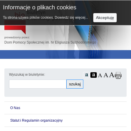
Informacje o plikach cookies
Akceptuję
Ta strona używa plików cookies.
Dowiedz się więcej...
prowadzony przez:
Dom Pomocy Społecznej im. hr Eligiusza Suchodolskiego
Wyszukaj w biuletynie:
szukaj
O Nas
Statut i Regulamin organizacyjny