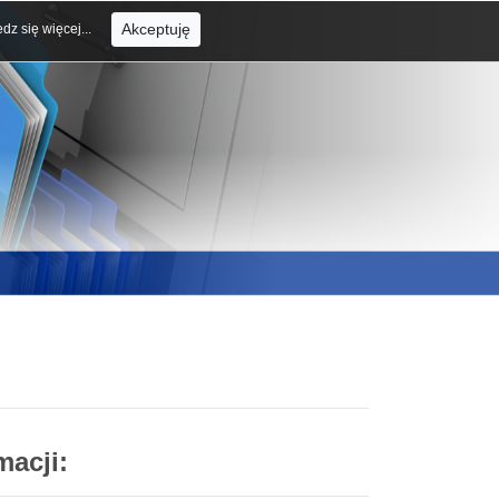
Akceptuję
dz się więcej...
macji: