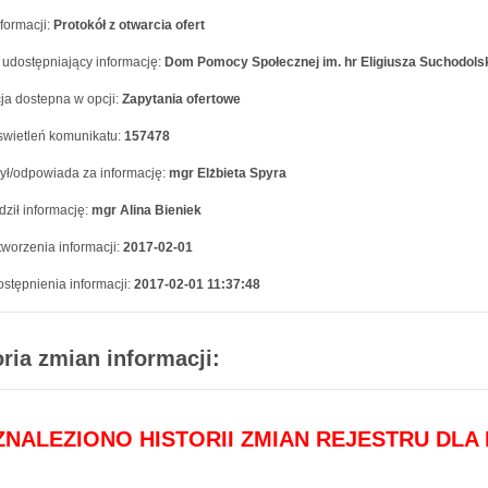
formacji:
Protokół z otwarcia ofert
 udostępniający informację:
Dom Pomocy Społecznej im. hr Eligiusza Suchodols
ja dostepna w opcji:
Zapytania ofertowe
swietleń komunikatu:
157478
ył/odpowiada za informację:
mgr Elżbieta Spyra
ził informację:
mgr Alina Bieniek
worzenia informacji:
2017-02-01
stępnienia informacji:
2017-02-01 11:37:48
oria zmian informacji:
 ZNALEZIONO HISTORII ZMIAN REJESTRU DLA