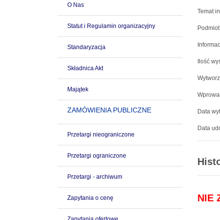
O Nas
Temat in
Statut i Regulamin organizacyjny
Podmiot
Informac
Standaryzacja
Ilość wy
Składnica Akt
Wytworz
Majątek
Wprowad
ZAMÓWIENIA PUBLICZNE
Data wyt
Data udo
Przetargi nieograniczone
Przetargi ograniczone
Hist
Przetargi - archiwum
NIE
Zapytania o cenę
Zapytania ofertowe