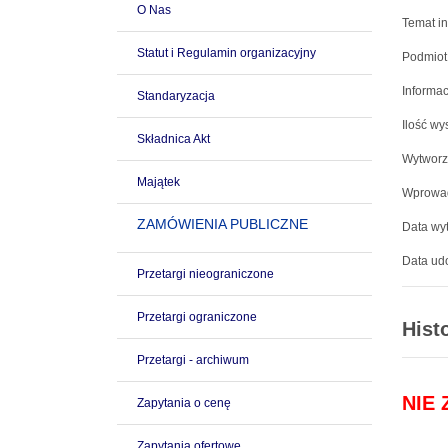
O Nas
Temat in
Statut i Regulamin organizacyjny
Podmiot
Informac
Standaryzacja
Ilość wy
Składnica Akt
Wytworz
Majątek
Wprowad
ZAMÓWIENIA PUBLICZNE
Data wyt
Data udo
Przetargi nieograniczone
Przetargi ograniczone
Hist
Przetargi - archiwum
NIE
Zapytania o cenę
Zapytania ofertowe