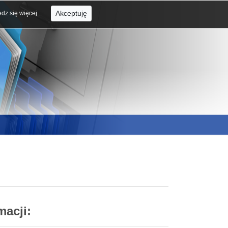
Akceptuję
dz się więcej...
macji: