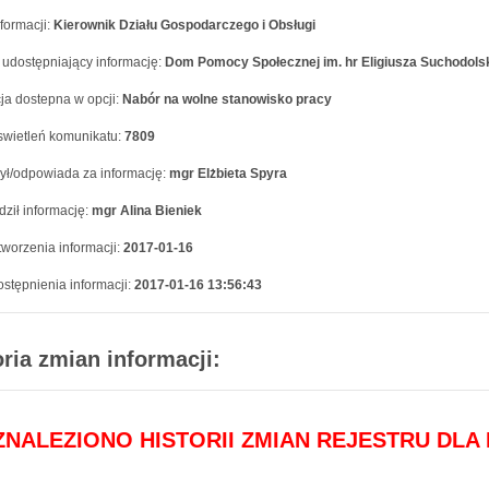
formacji:
Kierownik Działu Gospodarczego i Obsługi
 udostępniający informację:
Dom Pomocy Społecznej im. hr Eligiusza Suchodols
ja dostepna w opcji:
Nabór na wolne stanowisko pracy
swietleń komunikatu:
7809
ył/odpowiada za informację:
mgr Elżbieta Spyra
ził informację:
mgr Alina Bieniek
worzenia informacji:
2017-01-16
stępnienia informacji:
2017-01-16 13:56:43
oria zmian informacji:
 ZNALEZIONO HISTORII ZMIAN REJESTRU DLA