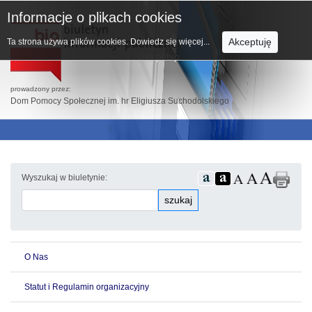
Informacje o plikach cookies
Akceptuję
Ta strona używa plików cookies.
Dowiedz się więcej...
prowadzony przez:
Dom Pomocy Społecznej im. hr Eligiusza Suchodolskiego
Wyszukaj w biuletynie:
szukaj
O Nas
Statut i Regulamin organizacyjny