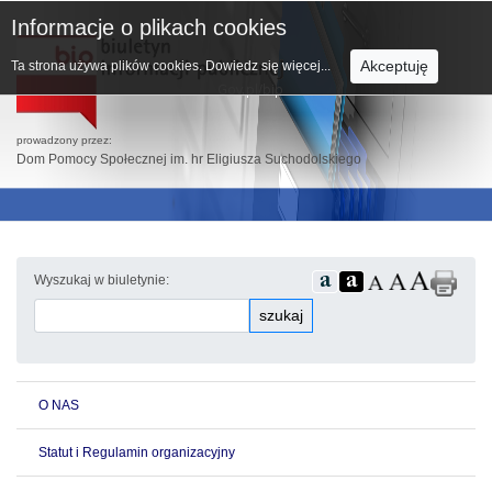
Informacje o plikach cookies
Akceptuję
Ta strona używa plików cookies.
Dowiedz się więcej...
prowadzony przez:
Dom Pomocy Społecznej im. hr Eligiusza Suchodolskiego
Wyszukaj w biuletynie:
szukaj
O NAS
Statut i Regulamin organizacyjny