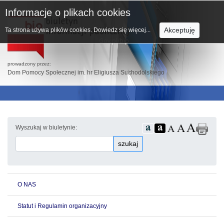
Informacje o plikach cookies
Akceptuję
Ta strona używa plików cookies.
Dowiedz się więcej...
prowadzony przez:
Dom Pomocy Społecznej im. hr Eligiusza Suchodolskiego
Wyszukaj w biuletynie:
szukaj
O NAS
Statut i Regulamin organizacyjny