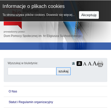
Informacje o plikach cookies
Akceptuję
Ta strona używa plików cookies.
Dowiedz się więcej...
prowadzony przez:
Dom Pomocy Społecznej im. hr Eligiusza Suchodolskiego
Wyszukaj w biuletynie:
szukaj
O Nas
Statut i Regulamin organizacyjny