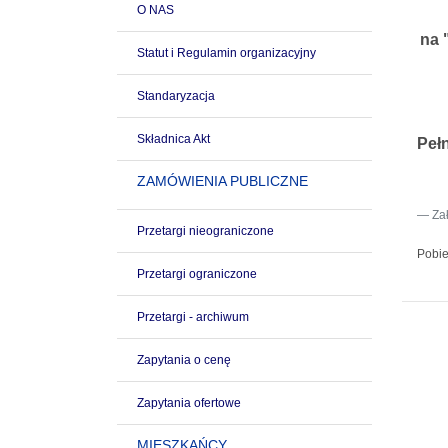
O NAS
na 
Statut i Regulamin organizacyjny
Standaryzacja
Składnica Akt
Peł
ZAMÓWIENIA PUBLICZNE
Za
Przetargi nieograniczone
Pobie
Przetargi ograniczone
Przetargi - archiwum
Zapytania o cenę
Zapytania ofertowe
MIESZKAŃCY