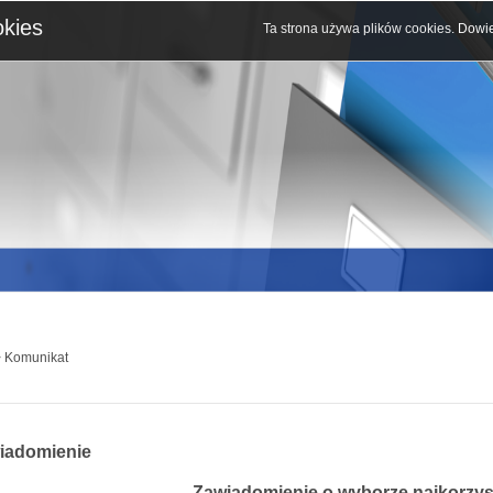
okies
Ta strona używa plików cookies.
Dowie
 Komunikat
iadomienie
Zawiadomienie o wyborze najkorzyst