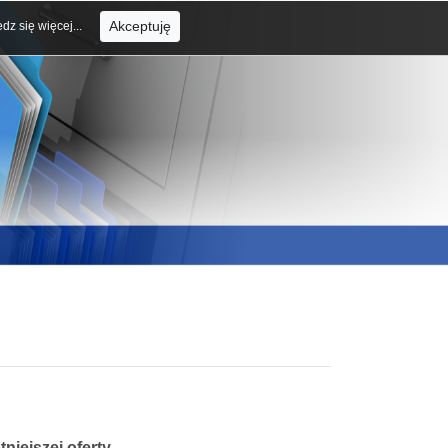
Akceptuję
dz się więcej...
niejszej oferty