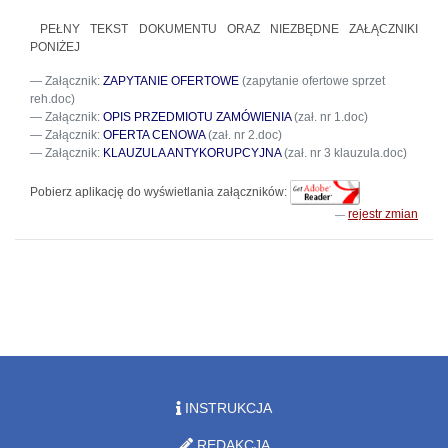
PEŁNY TEKST DOKUMENTU ORAZ NIEZBĘDNE ZAŁĄCZNIKI
PONIŻEJ
Załącznik:
ZAPYTANIE OFERTOWE
(zapytanie ofertowe sprzet
reh.doc)
Załącznik:
OPIS PRZEDMIOTU ZAMÓWIENIA
(zał. nr 1.doc)
Załącznik:
OFERTA CENOWA
(zał. nr 2.doc)
Załącznik:
KLAUZULA ANTYKORUPCYJNA
(zał. nr 3 klauzula.doc)
Pobierz aplikację do wyświetlania załączników:
rejestr zmian
INSTRUKCJA
REDAKCJA