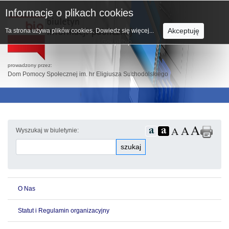
Informacje o plikach cookies
Akceptuję
Ta strona używa plików cookies.
Dowiedz się więcej...
prowadzony przez:
Dom Pomocy Społecznej im. hr Eligiusza Suchodolskiego
Wyszukaj w biuletynie:
szukaj
O Nas
Statut i Regulamin organizacyjny