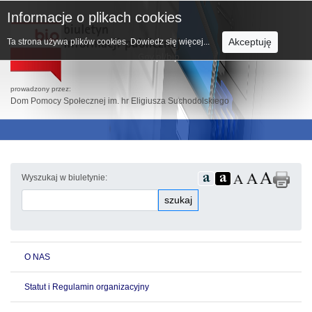
Informacje o plikach cookies
Akceptuję
Ta strona używa plików cookies.
Dowiedz się więcej...
prowadzony przez:
Dom Pomocy Społecznej im. hr Eligiusza Suchodolskiego
Wyszukaj w biuletynie:
szukaj
O NAS
Statut i Regulamin organizacyjny