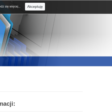
Akceptuję
dz się więcej...
macji: