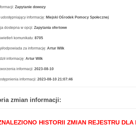
formacji:
Zapytanie dowozy
 udostępniający informację:
Miejski Ośrodek Pomocy Społecznej
ja dostepna w opcji:
Zapytania ofertowe
swietleń komunikatu:
8705
ył/odpowiada za informację:
Artur Wilk
ził informację:
Artur Wilk
worzenia informacji:
2023-08-10
stępnienia informacji:
2023-08-10 21:07:46
oria zmian informacji:
 ZNALEZIONO HISTORII ZMIAN REJESTRU DLA