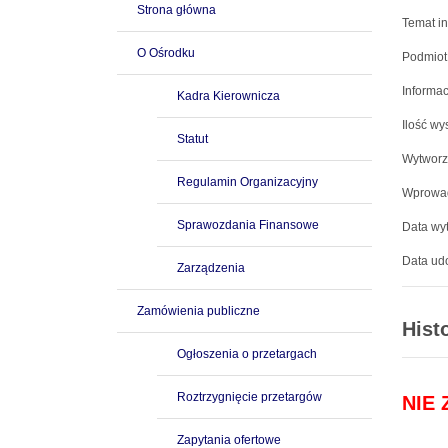
Strona główna
Temat in
O Ośrodku
Podmiot
Informac
Kadra Kierownicza
Ilość wy
Statut
Wytworz
Regulamin Organizacyjny
Wprowad
Sprawozdania Finansowe
Data wyt
Data udo
Zarządzenia
Zamówienia publiczne
Hist
Ogłoszenia o przetargach
Roztrzygnięcie przetargów
NIE
Zapytania ofertowe