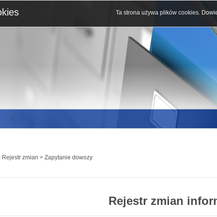
okies
Ta strona używa plików cookies.
Dowie
 Rejestr zmian > Zapytanie dowozy
Rejestr zmian infor