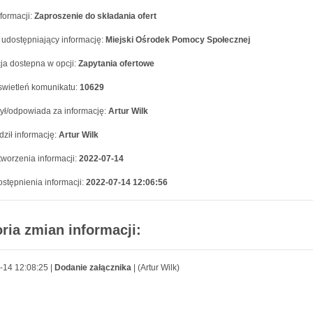
formacji:
Zaproszenie do składania ofert
 udostępniający informację:
Miejski Ośrodek Pomocy Społecznej
ja dostepna w opcji:
Zapytania ofertowe
swietleń komunikatu:
10629
ył/odpowiada za informację:
Artur Wilk
ził informację:
Artur Wilk
worzenia informacji:
2022-07-14
stępnienia informacji:
2022-07-14 12:06:56
oria zmian informacji:
-14 12:08:25 |
Dodanie załącznika
| (Artur Wilk)