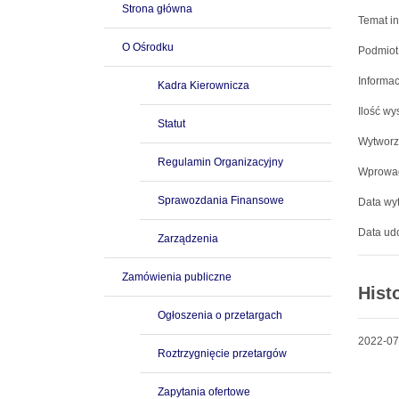
Strona główna
Temat in
O Ośrodku
Podmiot
Informac
Kadra Kierownicza
Ilość wy
Statut
Wytworz
Regulamin Organizacyjny
Wprowad
Sprawozdania Finansowe
Data wyt
Data udo
Zarządzenia
Zamówienia publiczne
Hist
Ogłoszenia o przetargach
2022-07
Roztrzygnięcie przetargów
Zapytania ofertowe