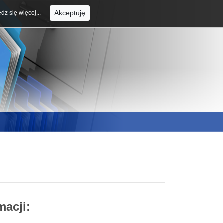
Akceptuję
dz się więcej...
macji: