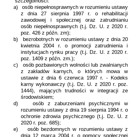
szczególności:
a)
osób niepełnosprawnych w rozumieniu ustawy
z dnia 27 sierpnia 1997 r. o rehabilitacji
zawodowej i społecznej oraz zatrudnianiu
osób niepełnosprawnych (t.j. Dz. U. z 2020 r.
poz. 426 z późn. zm);
b)
bezrobotnych w rozumieniu ustawy z dnia 20
kwietnia 2004 r. o promocji zatrudnienia i
instytucjach rynku pracy (t.j. Dz. U. z 2020 r.
poz. 1409 z późn. zm.);
c)
osób pozbawionych wolności lub zwalnianych
z zakładów karnych, o których mowa w
ustawie z dnia 6 czerwca 1997 r. - Kodeks
karny wykonawczy (t.j. Dz. U. z 2020 r. poz.
1444), mających trudności w integracji ze
środowiskiem;
d)
osób z zaburzeniami psychicznymi w
rozumieniu ustawy z dnia 19 sierpnia 1994 r. o
ochronie zdrowia psychicznego (t.j. Dz. U. z
2020 r. poz. 685);
e)
osób bezdomnych w rozumieniu ustawy z
dnia 12 marca 2004 r. o pomocy społecznej