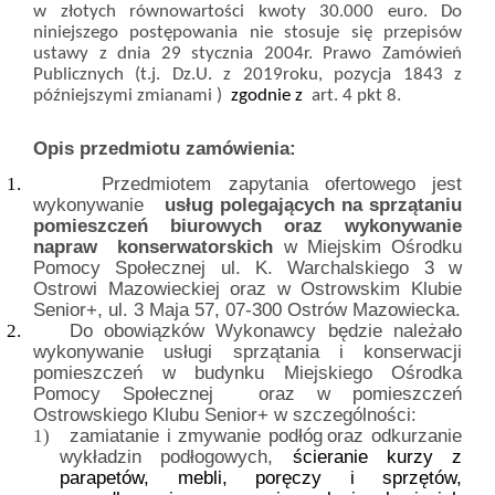
w złotych równowartości kwoty 30.000 euro. Do
niniejszego postępowania nie stosuje się przepisów
ustawy z dnia 29 stycznia 2004r. Prawo Zamówień
Publicznych (t.j. Dz.U. z 2019roku, pozycja 1843 z
późniejszymi zmianami )
zgodnie z
art. 4 pkt 8.
Opis przedmiotu zamówienia:
Przedmiotem zapytania ofertowego jest
1.
wykonywanie
usług polegających na sprzątaniu
pomieszczeń biurowych oraz wykonywanie
napraw
konserwatorskich
w Miejskim Ośrodku
Pomocy Społecznej ul. K. Warchalskiego
3 w
Ostrowi Mazowieckiej oraz w Ostrowskim Klubie
Senior+, ul. 3 Maja 57, 07-300 Ostrów Mazowiecka.
Do obowiązków Wykonawcy będzie należało
2.
wykonywanie usługi sprzątania i konserwacji
pomieszczeń w budynku Miejskiego Ośrodka
Pomocy Społecznej
oraz w pomieszczeń
Ostrowskiego Klubu Senior+ w szczególności:
zamiatanie i zmywanie podłóg
oraz odkurzanie
1)
wykładzin podłogowych,
ścieranie kurzy z
parapetów, mebli, poręczy i sprzętów,