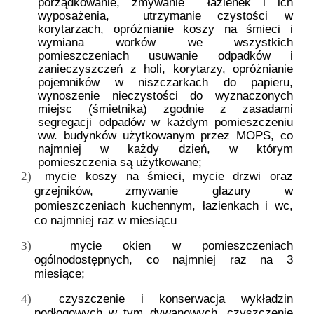
porządkowanie, zmywanie
łazienek i ich
wyposażenia,
utrzymanie czystości w
korytarzach, opróżnianie koszy na śmieci i
wymiana worków we wszystkich
pomieszczeniach usuwanie odpadków i
zanieczyszczeń z holi, korytarzy, opróżnianie
pojemników w niszczarkach do papieru,
wynoszenie nieczystości do wyznaczonych
miejsc (śmietnika) zgodnie z zasadami
segregacji odpadów
w każdym pomieszczeniu
ww. budynków użytkowanym przez MOPS, co
najmniej w każdy dzień, w którym
pomieszczenia są użytkowane;
mycie koszy na śmieci,
mycie drzwi oraz
2)
grzejników,
zmywanie glazury w
pomieszczeniach kuchennym, łazienkach i wc,
co najmniej raz w miesiącu
mycie okien w pomieszczeniach
3)
ogólnodostępnych, co najmniej raz na 3
miesiące;
czyszczenie i konserwacja wykładzin
4)
podłogowych w tym dywanowych, czyszczenie