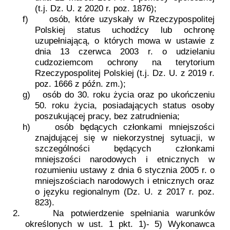
(t.j. Dz. U. z 2020 r. poz. 1876);
f)
osób, które uzyskały w Rzeczypospolitej
Polskiej status uchodźcy lub ochronę
uzupełniającą, o których mowa w ustawie z
dnia 13 czerwca 2003 r. o udzielaniu
cudzoziemcom ochrony na terytorium
Rzeczypospolitej Polskiej (t.j. Dz. U. z 2019 r.
poz. 1666 z późn. zm.);
g)
osób do 30. roku życia oraz po ukończeniu
50. roku życia, posiadających status osoby
poszukującej pracy, bez zatrudnienia;
h)
osób będących członkami mniejszości
znajdującej się w niekorzystnej sytuacji, w
szczególności będących członkami
mniejszości narodowych i etnicznych w
rozumieniu ustawy z dnia 6 stycznia 2005 r. o
mniejszościach narodowych i etnicznych oraz
o języku regionalnym (Dz. U. z 2017 r. poz.
823).
2.
Na potwierdzenie spełniania warunków
określonych w ust. 1 pkt. 1)- 5) Wykonawca