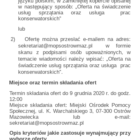
języku polskim, w zamkniętej kopercie opisanej
w następujący sposób: „Oferta na świadczenie
usług sprzątania
oraz usługa
prac
konserwatorskich”
lub
2)
Ofertę można przesłać e-mailem na adres:
sekretariat@mopsostrowmaz.pl
w formie
skanu z podpisami osób upoważnionych, w
temacie wiadomości należy wpisać: „Oferta na
świadczenie usług sprzątania oraz usługa
prac
konserwatorskich”.
.
Miejsce oraz termin składania ofert
Termin składania ofert do 9 grudnia 2020 r. do godz.
12:00
Miejsce składania ofert: Miejski Ośrodek Pomocy
Społecznej, ul. K. Warchalskiego 3, 07-300 Ostrów
Mazowiecka lub e-mail:
sekretariat@mopsostrowmaz.pl
Opis kryteriów jakie zastosuje wynajmujący przy
wyborze oferty