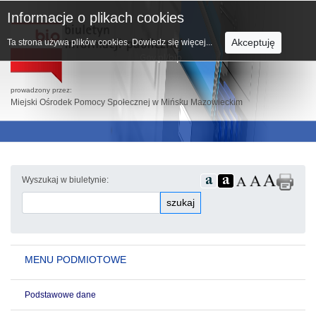
Informacje o plikach cookies
Akceptuję
Ta strona używa plików cookies.
Dowiedz się więcej...
prowadzony przez:
Miejski Ośrodek Pomocy Społecznej w Mińsku Mazowieckim
Wyszukaj w biuletynie:
szukaj
MENU PODMIOTOWE
Podstawowe dane