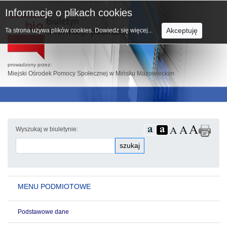
Informacje o plikach cookies
Akceptuję
Ta strona używa plików cookies.
Dowiedz się więcej...
prowadzony przez:
Miejski Ośrodek Pomocy Społecznej w Mińsku Mazowieckim
Wyszukaj w biuletynie:
szukaj
MENU PODMIOTOWE
Podstawowe dane