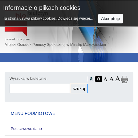
Informacje o plikach cookies
Akceptuję
Ta strona używa plików cookies.
Dowiedz się więcej...
prowadzony przez:
Miejski Ośrodek Pomocy Społecznej w Mińsku Mazowieckim
Wyszukaj w biuletynie:
szukaj
MENU PODMIOTOWE
Podstawowe dane