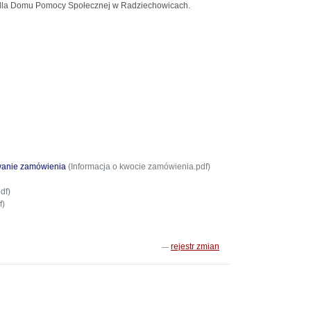
la Domu Pomocy Społecznej w Radziechowicach.
owanie zamówienia
(Informacja o kwocie zamówienia.pdf)
df)
f)
rejestr zmian