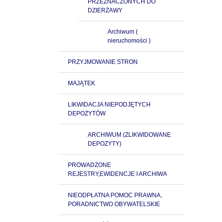
PRZEZNACZONYCH DO
DZIERŻAWY
Archiwum (
nieruchomości )
PRZYJMOWANIE STRON
MAJĄTEK
LIKWIDACJA NIEPODJĘTYCH
DEPOZYTÓW
ARCHIWUM (ZLIKWIDOWANE
DEPOZYTY)
PROWADZONE
REJESTRY,EWIDENCJE I ARCHIWA
NIEODPŁATNA POMOC PRAWNA,
PORADNICTWO OBYWATELSKIE