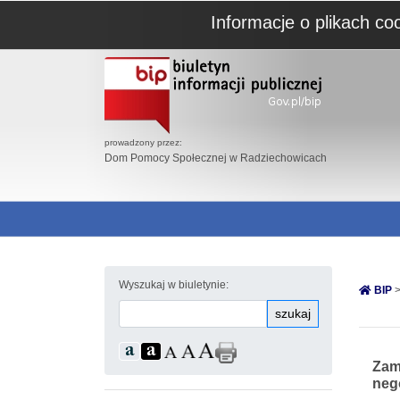
Informacje o plikach co
prowadzony przez:
Dom Pomocy Społecznej w Radziechowicach
Wyszukaj w biuletynie:
BIP
>
szukaj
Zamó
nego