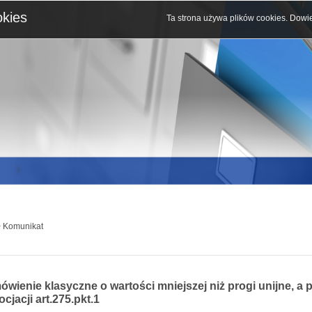
okies
Ta strona używa plików cookies.
Dowie
 Komunikat
wienie klasyczne o wartości mniejszej niż progi unijne, a 
cjacji art.275.pkt.1