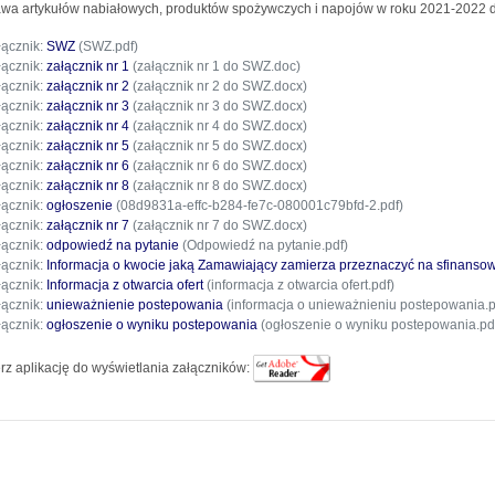
wa artykułów nabiałowych, produktów spożywczych i napojów
w roku 2021-2022
d
łącznik:
SWZ
(SWZ.pdf)
łącznik:
załącznik nr 1
(załącznik nr 1 do SWZ.doc)
łącznik:
załącznik nr 2
(załącznik nr 2 do SWZ.docx)
łącznik:
załącznik nr 3
(załącznik nr 3 do SWZ.docx)
łącznik:
załącznik nr 4
(załącznik nr 4 do SWZ.docx)
łącznik:
załącznik nr 5
(załącznik nr 5 do SWZ.docx)
łącznik:
załącznik nr 6
(załącznik nr 6 do SWZ.docx)
łącznik:
załącznik nr 8
(załącznik nr 8 do SWZ.docx)
łącznik:
ogłoszenie
(08d9831a-effc-b284-fe7c-080001c79bfd-2.pdf)
łącznik:
załącznik nr 7
(załącznik nr 7 do SWZ.docx)
łącznik:
odpowiedź na pytanie
(Odpowiedź na pytanie.pdf)
łącznik:
Informacja o kwocie jaką Zamawiający zamierza przeznaczyć na sfinans
łącznik:
Informacja z otwarcia ofert
(informacja z otwarcia ofert.pdf)
łącznik:
unieważnienie postepowania
(informacja o unieważnieniu postepowania.p
łącznik:
ogłoszenie o wyniku postepowania
(ogłoszenie o wyniku postepowania.pd
rz aplikację do wyświetlania załączników: