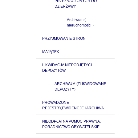
PRZEZNACZONYCH DO
DZIERŻAWY
Archiwum (
nieruchomości )
PRZYJMOWANIE STRON
MAJĄTEK
LIKWIDACJA NIEPODJĘTYCH
DEPOZYTÓW
ARCHIWUM (ZLIKWIDOWANE
DEPOZYTY)
PROWADZONE
REJESTRY,EWIDENCJE I ARCHIWA
NIEODPŁATNA POMOC PRAWNA,
PORADNICTWO OBYWATELSKIE