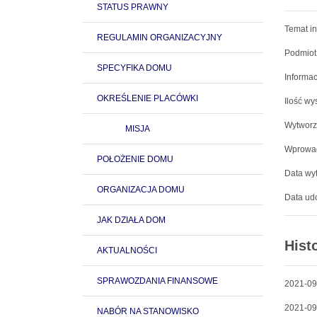
STATUS PRAWNY
Temat in
REGULAMIN ORGANIZACYJNY
Podmiot
SPECYFIKA DOMU
Informac
OKREŚLENIE PLACÓWKI
Ilość wy
Wytworz
MISJA
Wprowad
POŁOŻENIE DOMU
Data wyt
ORGANIZACJA DOMU
Data udo
JAK DZIAŁA DOM
Hist
AKTUALNOŚCI
SPRAWOZDANIA FINANSOWE
2021-09
2021-09
NABÓR NA STANOWISKO