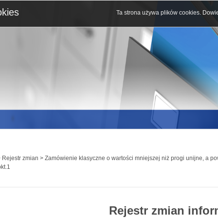
okies
Ta strona używa plików cookies.
Dowie
 Rejestr zmian > Zamówienie klasyczne o wartości mniejszej niż progi unijne, a p
pkt.1
Rejestr zmian infor