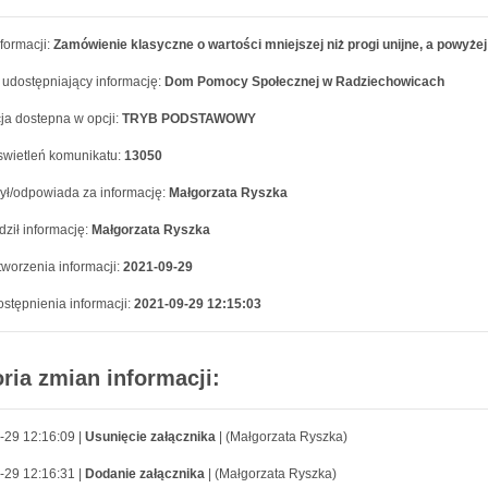
formacji:
Zamówienie klasyczne o wartości mniejszej niż progi unijne, a powyżej
 udostępniający informację:
Dom Pomocy Społecznej w Radziechowicach
ja dostepna w opcji:
TRYB PODSTAWOWY
swietleń komunikatu:
13050
ył/odpowiada za informację:
Małgorzata Ryszka
ził informację:
Małgorzata Ryszka
worzenia informacji:
2021-09-29
stępnienia informacji:
2021-09-29 12:15:03
oria zmian informacji:
-29 12:16:09 |
Usunięcie załącznika
| (Małgorzata Ryszka)
-29 12:16:31 |
Dodanie załącznika
| (Małgorzata Ryszka)