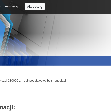
Akceptuję
dz się więcej...
owyżej 130000 zł - tryb podstawowy bez negocjacji
macji: