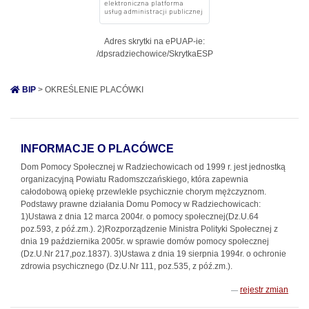
Adres skrytki na ePUAP-ie:
/dpsradziechowice/SkrytkaESP
BIP
> OKREŚLENIE PLACÓWKI
INFORMACJE O PLACÓWCE
Dom Pomocy Społecznej w Radziechowicach od 1999 r. jest jednostką
organizacyjną Powiatu Radomszczańskiego, która zapewnia
całodobową opiekę przewlekle psychicznie chorym mężczyznom.
Podstawy prawne działania Domu Pomocy w Radziechowicach:
1)Ustawa z dnia 12 marca 2004r. o pomocy społecznej(Dz.U.64
poz.593, z póź.zm.). 2)Rozporządzenie Ministra Polityki Społecznej z
dnia 19 października 2005r. w sprawie domów pomocy społecznej
(Dz.U.Nr 217,poz.1837). 3)Ustawa z dnia 19 sierpnia 1994r. o ochronie
zdrowia psychicznego (Dz.U.Nr 111, poz.535, z póź.zm.).
rejestr zmian