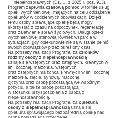
niepełnosprawnych (Dz. U. z 2025 r. poz. 913).
Program zapewnia
czasową pomoc
w formie usług
opieki wytchnieniowej, mających na celu odciążenie
opiekunów w codziennych obowiązkach. Dzięki
temu osoby sprawujące opiekę będą mogły
skorzystać z czasu na odpoczynek, regenerację
oraz załatwienie spraw życiowych. Usługi opieki
wytchnieniowej stanowią również wsparcie w
sytuacjach, gdy opiekunowie nie są w stanie pełnić
swoich obowiązków przez określony czas.
Na potrzeby realizacji Programu za
członków
rodziny osoby z niepełnosprawnością
uznaje się wstępnych oraz zstępnych, krewnych w
linii bocznej, małżonka, wstępnych
oraz zstępnych małżonka, krewnych w linii bocznej
małżonka, zięcia, synową, macochę,
ojczyma oraz osobę pozostającą we wspólnym
pożyciu, a także osobę pozostającą
w stosunku przysposobienia z osobą z
niepełnosprawnością.
Na potrzeby realizacji Programu za
opiekuna
osoby z niepełnosprawnością
uznaje się
opiekuna sprawującego bezpośrednią opiekę nad
osobą posiadającą orzeczenie