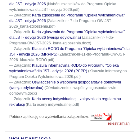
dla JST - edycja 2026
(Nabór uczestników do Programu Opieka
wytchnieniowa dla JST - edycja 2026.pdf)
Załącznik:
Karta zgłoszenia do Programu "Opieka wytchnieniowa"
dla JST - edycja 2026
(Zalacznik-nr-7-do-Programu-OW-JST-
2026_karta-zgloszenia.pdf)
Załącznik:
Karta zgłoszenia do Programu "Opieka wytchnieniowa"
dla JST - edycja 2026 (wersja edytowalna)
(Zalacznik-nr-7-do-
Programu-OW-JST-2026_karta-zgloszenia.docx)
Załącznik:
Klauzula RODO do Programu "Opieka wytchnieniowa" dla
JST - edycja 2026 (MRPiPS)
(Zalacznik-nr-11-do-Programu-OW-JST-
2026_klauzula-RODO.pdf)
Załącznik:
Klauzula informacyjna RODO do Programu "Opieka
wytchnieniowa" dla JST - edycja 2026 (PCPR)
(Klauzula informacyjna
Program Opieka Wytchnieniowa 2026.pdf)
Załącznik:
Oświadczenie o wspólnym gospodarstwie domowym
(wersja edytowalna)
(Oświadczenie o wspólnym gospodarstwie
domowym.docx)
Załącznik:
Karta oceny indywidualnej - załącznik do regulaminu
rekrutacji
(Karta oceny indywidualnej.pdf)
Pobierz aplikację do wyświetlania załączników:
rejestr zmian