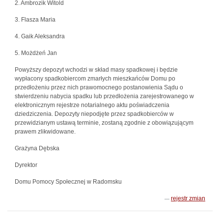
2. Ambrozik Witold
3. Flasza Maria
4. Gaik Aleksandra
5. Możdżeń Jan
Powyższy depozyt wchodzi w skład masy spadkowej i będzie
wypłacony spadkobiercom zmarłych mieszkańców Domu po
przedłożeniu przez nich prawomocnego postanowienia Sądu o
stwierdzeniu nabycia spadku lub przedłożenia zarejestrowanego w
elektronicznym rejestrze notarialnego aktu poświadczenia
dziedziczenia. Depozyty niepodjęte przez spadkobierców w
przewidzianym ustawą terminie, zostaną zgodnie z obowiązującym
prawem zlikwidowane.
Grażyna Dębska
Dyrektor
Domu Pomocy Społecznej w Radomsku
rejestr zmian