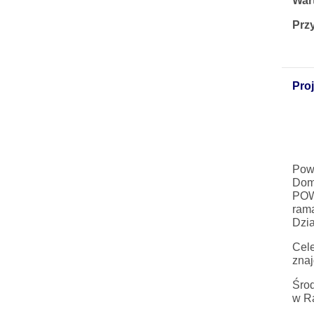
War
Prz
Pro
Powi
Dom
POW
rama
Dzia
Cele
znaj
Śro
w Ra