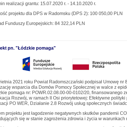
in realizacji grantu: 15.07.2020 r. - 14.10.2020 r.
tość projektu dla DPS w Radomsku (DPS 2): 100 050,00 PLN
ad Funduszy Europejskich: 84 322,14 PLN
jekt pn. "Łódzkie pomaga"
wietnia 2021 roku Powiat Radomszczański podpisał Umowę nr 
izację wsparcia dla Domów Pomocy Społecznej w walce z epi
zkie pomaga nr: POWR.02.08.00-00-0102/20, finansowanego 
acja Rozwój, w ramach II Osi priorytetowej: Efektywne polityki 
acji PO WER, Działanie 2.8 Rozwój usług społecznych świadc
m projektu jest łagodzenie negatywnych skutków pandemii CO
dujących się w stanie zagrożenia zdrowia i życia w warunkach 