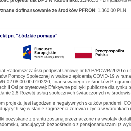
tość projektu dla DPS w Radomsku
:
2.146,35
PLN
(całkowite w
yznane dofinansowanie ze środków PFRON
:
1.360,00
PLN
jekt pn. "Łódzkie pomaga"
at Radomszczański podpisał Umowę nr 6/ŁP/POWR/2020 o udzie
ów Pomocy Społecznej w walce z epidemią COVID-19 w ramach
R.02.08.00-00-0102/20, finansowanego ze środków Programu
ch II Osi priorytetowej: Efektywne polityki publiczne dla rynku
łanie 2.8 Rozwój usług społecznych świadczonych w środowis
m projektu jest łagodzenie negatywnych skutków pandemii CO
dujących się w stanie zagrożenia zdrowia i życia w warunkach 
dki pozyskane z grantu zostaną przeznaczone na wypłaty dod
domsku, pracujących bezpośrednio z pensjonariuszami (z wył