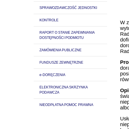
SPRAWOZDAWCZOŚĆ JEDNOSTKI
KONTROLE
W z
wyt
RAPORT O STANIE ZAPEWNIANIA
Rad
DOSTĘPNOŚCI PODMIOTU
dof
dor
ZAMÓWIENIA PUBLICZNE
Rad
Pro
FUNDUSZE ZEWNĘTRZNE
dor
pos
e-DORĘCZENIA
rów
ELEKTRONICZNA SKRZYNKA
Opi
PODAWCZA
świ
nie
NIEODPŁATNA POMOC PRAWNA
alb
Usł
nie