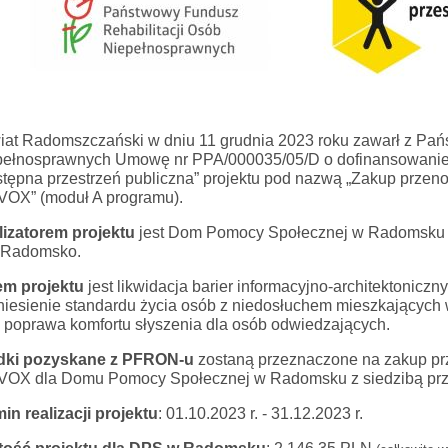
iat Radomszczański
w dniu 11 grudnia 2023 roku zawarł z P
pełnosprawnych
Umowę nr
PPA/000035/05/D
o
dofinansowani
tępna przestrzeń publiczna” projektu pod nazwą „Zakup przen
VOX”
(moduł A
programu
)
.
lizatorem projektu
jest Dom Pomocy Społecznej w Radomsku z si
 Radomsko.
em projektu
jest likwidacja barier informacyjno-architektoniczn
iesienie standardu życia osób
z niedosłuchem mieszkających
 poprawa komfortu słyszenia dla osób odwiedzających.
dki
pozyskane
z
PFRON-u
zostaną przeznaczone na
zakup
pr
IVOX
dla Domu Pomocy Społecznej w Radomsku
z siedzibą pr
min
realizacji
projektu
:
01
.
10
.202
3
r. -
31
.1
2
.202
3
r.