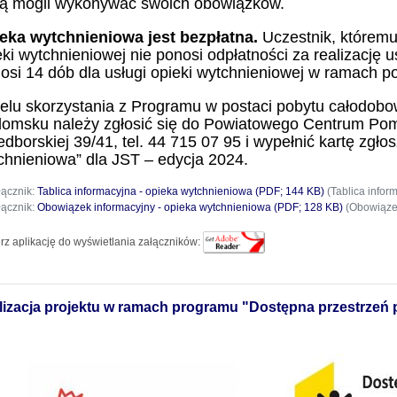
ą mogli wykonywać swoich obowiązków.
eka wytchnieniowa jest bezpłatna.
Uczestnik, któremu
eki wytchnieniowej nie ponosi odpłatności za realizację 
osi 14 dób dla usługi opieki wytchnieniowej w ramach 
elu skorzystania z Programu w postaci pobytu całodo
omsku należy zgłosić się do Powiatowego Centrum Pom
edborskiej 39/41, tel. 44 715 07 95 i wypełnić kartę zgł
chnieniowa” dla JST – edycja 2024.
łącznik:
Tablica informacyjna - opieka wytchnieniowa (PDF; 144 KB)
(Tablica infor
łącznik:
Obowiązek informacyjny - opieka wytchnieniowa (PDF; 128 KB)
(Obowiązek
rz aplikację do wyświetlania załączników:
lizacja projektu w ramach programu "Dostępna przestrzeń 