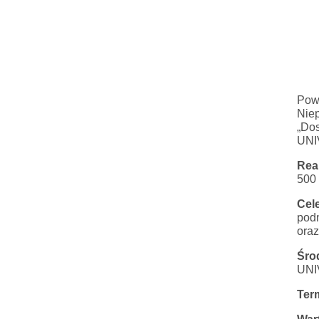
Pow
Nie
„Dos
UNI
Rea
500
Cel
podn
oraz
Śro
UN
Ter