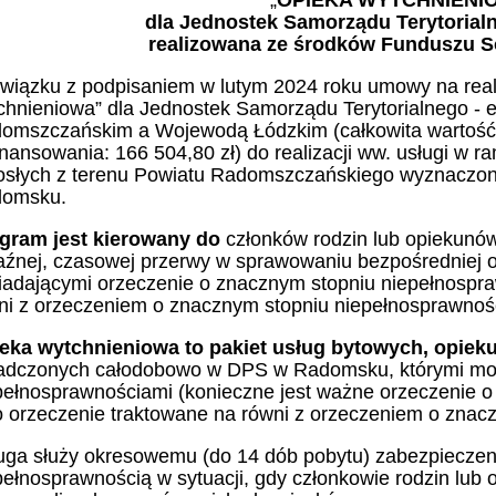
„
OPIEKA WYTCHNIENI
dla Jednostek Samorządu Terytorial
realizowana ze środków Funduszu S
wiązku z podpisaniem w lutym 2024 roku umowy na real
chnieniowa” dla Jednostek Samorządu Terytorialnego -
omszczańskim a Wojewodą Łódzkim (całkowita wartość: 
inansowania: 166 504,80 zł) do realizacji ww. usługi w
osłych z terenu Powiatu Radomszczańskiego wyznacz
omsku.
gram jest kierowany do
członków rodzin lub opiekunów
aźnej, czasowej przerwy w sprawowaniu bezpośredniej o
iadającymi orzeczenie o znacznym stopniu niepełnospra
ni z orzeczeniem o znacznym stopniu niepełnosprawnośc
eka wytchnieniowa
to pakiet usług
bytowych, opiek
adczonych
całodobow
o
w DPS w Radomsku
,
którymi mo
pełnosprawnościami (konieczne jest ważn
e orzeczenie 
o orzeczenie traktowane na równi z orzeczeniem o znac
uga służy okresowemu (do 14 dób pobytu) zabezpieczen
pełnosprawnością w sytuacji, gdy członkowie rodzin lub