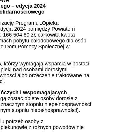
OWA”
nego – edycja 2024
olidarnościowego
izację Programu „Opieka
 edycja 2024 pomiędzy Powiatem
166 504,80 zł; całkowita kwota
 ramach pobytu całodobowego dla osób
ono Dom Pomocy Społecznej w
, którzy wymagają wsparcia w postaci
pieki nad osobami dorosłymi
wności albo orzeczenie traktowane na
i.
uńczych i wspomagających
gą zostać objęte osoby dorosłe z
o znacznym stopniu niepełnosprawności
znym stopniu niepełnosprawności).
iu potrzeb osoby z
 opiekunowie z różnych powodów nie