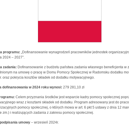
a programu:
„Dofinansowanie wynagrodzeń pracowników jednostek organizacyjn
ta 2024 – 2027”.
a zadania:
Dofinansowanie z budżetu państwa zadania własnego beneficjenta w 
dnionym na umowę o pracę w Domu Pomocy Społecznej w Radomsku dodatku motywa
r. oraz pokrycia kosztów składek od dodatku motywacyjnego.
a dofinansowania
w 2024 roku wynosi:
279 281,10 zł
programu:
Celem przyznania środków jest wsparcie kadry pomocy społecznej popr
acyjnego wraz z kosztami składek od dodatku. Program adresowany jest do prac
izacyjnych pomocy społecznej, o których mowa w art. 6 pkt 5 ustawy z dnia 12 marca
e zm.) i realizujących zadania z zakresu pomocy społecznej.
 podpisania umowy
– wrzesień 2024r.