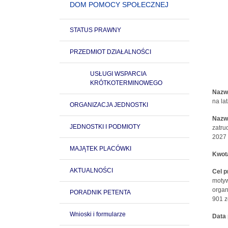
DOM POMOCY SPOŁECZNEJ
STATUS PRAWNY
PRZEDMIOT DZIAŁALNOŚCI
USŁUGI WSPARCIA
KRÓTKOTERMINOWEGO
Nazw
na la
ORGANIZACJA JEDNOSTKI
Nazw
JEDNOSTKI I PODMIOTY
zatru
2027 
MAJĄTEK PLACÓWKI
Kwot
AKTUALNOŚCI
Cel 
motyw
organ
PORADNIK PETENTA
901 z
Wnioski i formularze
Data