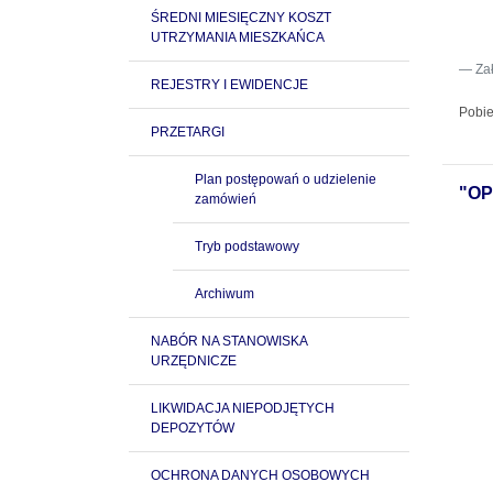
ŚREDNI MIESIĘCZNY KOSZT
UTRZYMANIA MIESZKAŃCA
Za
REJESTRY I EWIDENCJE
Pobie
PRZETARGI
Plan postępowań o udzielenie
"OP
zamówień
Tryb podstawowy
Archiwum
NABÓR NA STANOWISKA
URZĘDNICZE
LIKWIDACJA NIEPODJĘTYCH
DEPOZYTÓW
OCHRONA DANYCH OSOBOWYCH