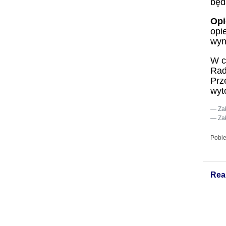
będ
Opi
opi
wyn
W c
Rad
Prz
wyt
Za
Za
Pobie
Rea