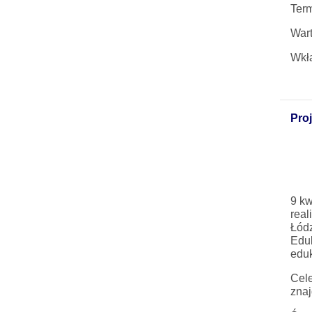
Term
War
Wkł
Pro
9 k
real
Łód
Eduk
eduk
Cele
znaj