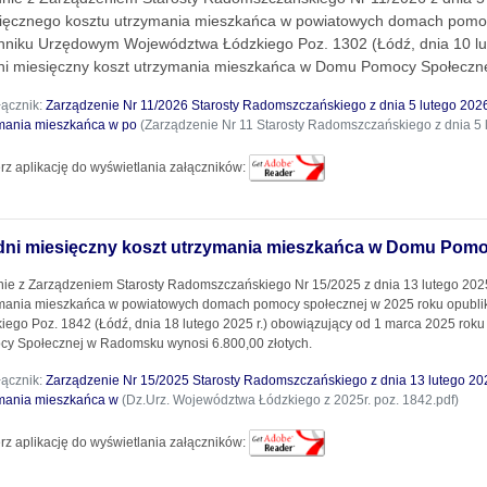
ięcznego kosztu utrzymania mieszkańca w powiatowych domach pomo
nniku Urzędowym Województwa Łódzkiego Poz. 1302 (Łódź, dnia 10 lut
ni miesięczny koszt utrzymania mieszkańca w Domu Pomocy Społeczne
łącznik:
Zarządzenie Nr 11/2026 Starosty Radomszczańskiego z dnia 5 lutego 2026
mania mieszkańca w po
(Zarządzenie Nr 11 Starosty Radomszczańskiego z dnia 5 lu
rz aplikację do wyświetlania załączników:
dni miesięczny koszt utrzymania mieszkańca w Domu Pom
ie z Zarządzeniem Starosty Radomszczańskiego Nr 15/2025 z dnia 13 lutego 2025 
ymania mieszkańca w powiatowych domach pomocy społecznej w 2025 roku opub
iego Poz. 1842 (Łódź, dnia 18 lutego 2025 r.) obowiązujący od 1 marca 2025 rok
y Społecznej w Radomsku wynosi 6.800,00 złotych.
łącznik:
Zarządzenie Nr 15/2025 Starosty Radomszczańskiego z dnia 13 lutego 202
ymania mieszkańca w
(Dz.Urz. Województwa Łódzkiego z 2025r. poz. 1842.pdf)
rz aplikację do wyświetlania załączników: