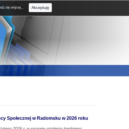
Akceptuję
dz się więcej...
ocy Społecznej w Radomsku w 2026 roku
utego 2026 r. w sprawie ustalenia średniego