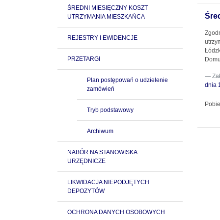
ŚREDNI MIESIĘCZNY KOSZT
Śre
UTRZYMANIA MIESZKAŃCA
Zgodn
REJESTRY I EWIDENCJE
utrz
Łódzk
PRZETARGI
Domu 
Za
Plan postępowań o udzielenie
dnia 
zamówień
Pobie
Tryb podstawowy
Archiwum
NABÓR NA STANOWISKA
URZĘDNICZE
LIKWIDACJA NIEPODJĘTYCH
DEPOZYTÓW
OCHRONA DANYCH OSOBOWYCH