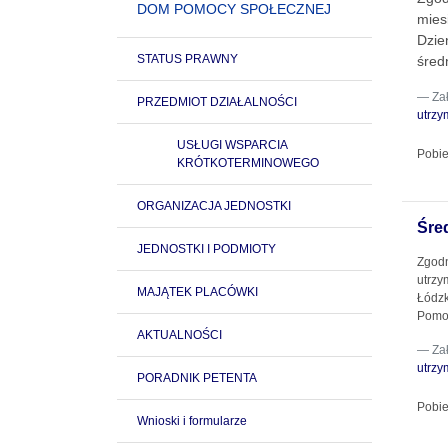
DOM POMOCY SPOŁECZNEJ
mies
Dzie
STATUS PRAWNY
śred
Za
PRZEDMIOT DZIAŁALNOŚCI
utrzy
USŁUGI WSPARCIA
Pobie
KRÓTKOTERMINOWEGO
ORGANIZACJA JEDNOSTKI
Śre
JEDNOSTKI I PODMIOTY
Zgodn
utrz
MAJĄTEK PLACÓWKI
Łódzk
Pomoc
AKTUALNOŚCI
Za
utrz
PORADNIK PETENTA
Pobie
Wnioski i formularze