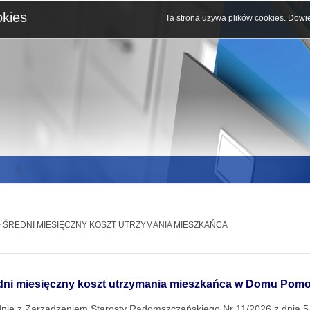
okies
Ta strona używa plików cookies.
Dowie
 ŚREDNI MIESIĘCZNY KOSZT UTRZYMANIA MIESZKAŃCA
dni miesięczny koszt utrzymania mieszkańca w Domu Pom
nie z Zarządzeniem Starosty Radomszczańskiego Nr 11/2026 z dnia 5 l