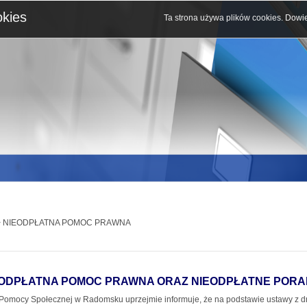
okies
Ta strona używa plików cookies.
Dowie
 NIEODPŁATNA POMOC PRAWNA
EODPŁATNA POMOC PRAWNA ORAZ NIEODPŁATNE PORA
omocy Społecznej w Radomsku uprzejmie informuje, że na podstawie ustawy z dni