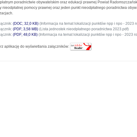
płatnym poradnictwie obywatelskim oraz edukacji prawnej Powiat Radomszczański 
y nieodpłatnej pomocy prawnej oraz jeden punkt nieodpłatnego poradnictwa obyw
izacjach.
łącznik:
(DOC; 32,0 KB)
(Informacja na temat lokalizacji punktów npp i npo - 2023 r
łącznik:
(PDF; 3,58 MB)
(Lista jednostek nieodpłatnego poradnictwa 2023.pdf)
łącznik:
(PDF; 48,0 KB)
(Informacja na temat lokalizacji punktów npp i npo - 2023 ro
rz aplikację do wyświetlania załączników: