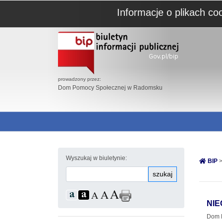
Informacje o plikach co
prowadzony przez:
Dom Pomocy Społecznej w Radomsku
Wyszukaj w biuletynie:
BIP
>
szukaj
NI
Dom P