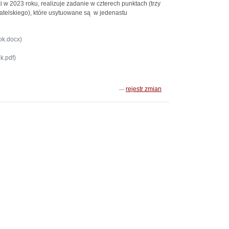
w 2023 roku, realizuje zadanie w czterech punktach (trzy
atelskiego), które usytuowane są w jedenastu
ok.docx)
k.pdf)
rejestr zmian