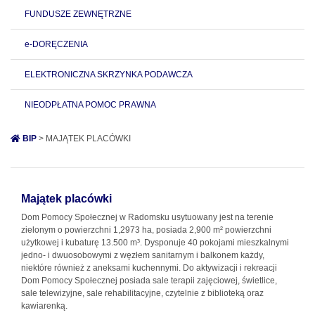
FUNDUSZE ZEWNĘTRZNE
e-DORĘCZENIA
ELEKTRONICZNA SKRZYNKA PODAWCZA
NIEODPŁATNA POMOC PRAWNA
BIP
> MAJĄTEK PLACÓWKI
Majątek placówki
Dom Pomocy Społecznej w Radomsku usytuowany jest na terenie
zielonym o powierzchni 1,2973 ha, posiada 2,900 m² powierzchni
użytkowej i kubaturę 13.500 m³. Dysponuje 40 pokojami mieszkalnymi
jedno- i dwuosobowymi z węzłem sanitarnym i balkonem każdy,
niektóre również z aneksami kuchennymi. Do aktywizacji i rekreacji
Dom Pomocy Społecznej posiada sale terapii zajęciowej, świetlice,
sale telewizyjne, sale rehabilitacyjne, czytelnie z biblioteką oraz
kawiarenką.