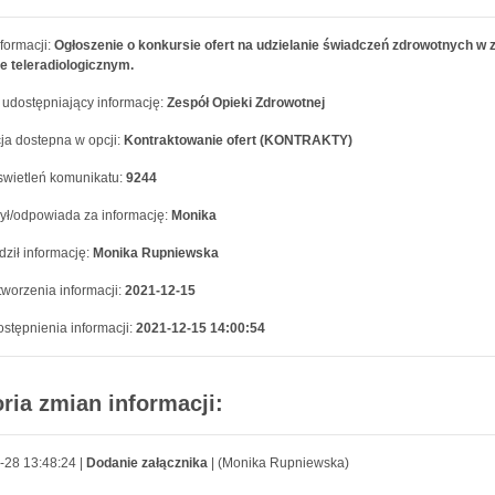
formacji:
Ogłoszenie o konkursie ofert na udzielanie świadczeń zdrowotnych w 
e teleradiologicznym.
 udostępniający informację:
Zespół Opieki Zdrowotnej
ja dostepna w opcji:
Kontraktowanie ofert (KONTRAKTY)
swietleń komunikatu:
9244
ył/odpowiada za informację:
Monika
ził informację:
Monika Rupniewska
worzenia informacji:
2021-12-15
stępnienia informacji:
2021-12-15 14:00:54
oria zmian informacji:
-28 13:48:24 |
Dodanie załącznika
| (Monika Rupniewska)