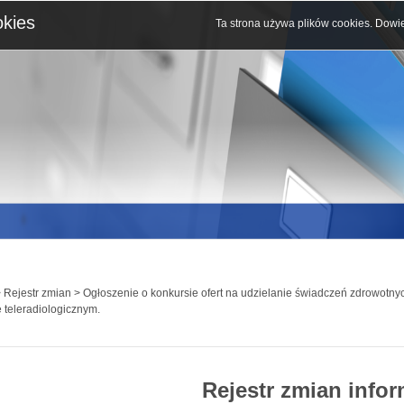
okies
Ta strona używa plików cookies.
Dowie
 Rejestr zmian > Ogłoszenie o konkursie ofert na udzielanie świadczeń zdrowotny
 teleradiologicznym.
Rejestr zmian infor