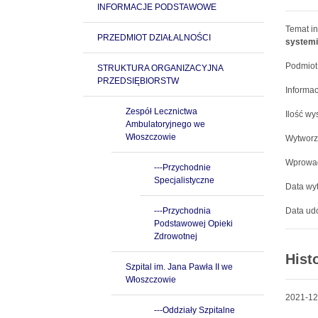
INFORMACJE PODSTAWOWE
Temat in
PRZEDMIOT DZIAŁALNOŚCI
systemi
Podmiot
STRUKTURA ORGANIZACYJNA
PRZEDSIĘBIORSTW
Informac
Zespół Lecznictwa
Ilość wy
Ambulatoryjnego we
Włoszczowie
Wytworz
Wprowad
---Przychodnie
Specjalistyczne
Data wyt
---Przychodnia
Data udo
Podstawowej Opieki
Zdrowotnej
Hist
Szpital im. Jana Pawła II we
Włoszczowie
2021-12
---Oddziały Szpitalne