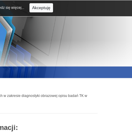
Akceptuję
dz się więcej...
ch w zakresie diagnostyki obrazowej opisu badań TK w
macji: