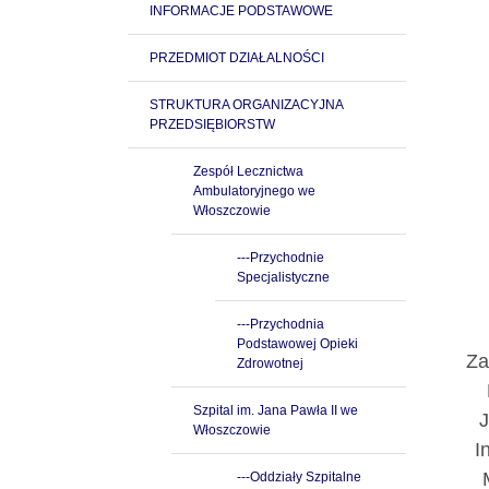
INFORMACJE PODSTAWOWE
PRZEDMIOT DZIAŁALNOŚCI
STRUKTURA ORGANIZACYJNA
PRZEDSIĘBIORSTW
Zespół Lecznictwa
Ambulatoryjnego we
Włoszczowie
---Przychodnie
Specjalistyczne
---Przychodnia
Podstawowej Opieki
Za
Zdrowotnej
Szpital im. Jana Pawła II we
J
Włoszczowie
I
---Oddziały Szpitalne