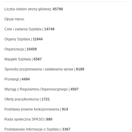
Liczba odsłon strony głównej:
65790
Opcje menu:
Cele i zadania Szpitala |
14749
Organy Szpitala |
11944
Organizacja |
10459
Majątek Szpitala |
6587
Sposoby przyjmowania i załatwiania spraw |
8189
Przetargi |
4494
Wyciąg z Regulaminu Organizacyjnego |
4507
Oferty pracy/konkursy |
1721
Podstawy prawne funkcjonowania |
914
Rada społeczna SPKSO |
880
Podstawowe Informacje o Szpitalu |
3367