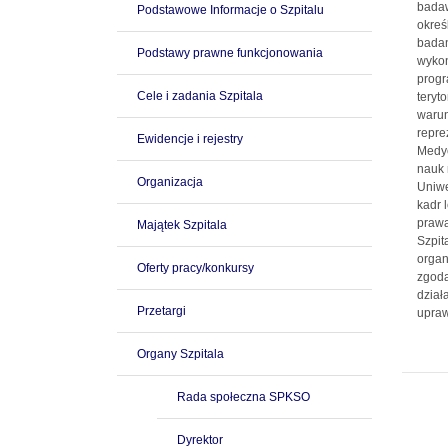
badaw
Podstawowe Informacje o Szpitalu
okreś
badan
Podstawy prawne funkcjonowania
wykon
progr
Cele i zadania Szpitala
teryt
warun
repre
Ewidencje i rejestry
Medyc
nauk 
Organizacja
Uniwe
kadr 
prawa
Majątek Szpitala
Szpit
organ
Oferty pracy/konkursy
zgodą
dział
Przetargi
upraw
Organy Szpitala
Rada społeczna SPKSO
Dyrektor