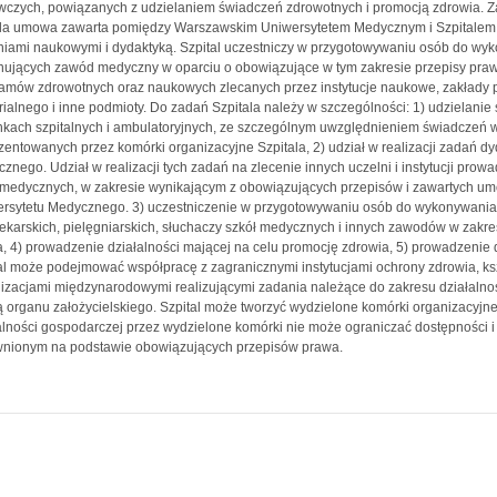
czych, powiązanych z udzielaniem świadczeń zdrowotnych i promocją zdrowia. Z
la umowa zawarta pomiędzy Warszawskim Uniwersytetem Medycznym i Szpitalem 
iami naukowymi i dydaktyką. Szpital uczestniczy w przygotowywaniu osób do wy
ujących zawód medyczny w oparciu o obowiązujące w tym zakresie przepisy prawa.
amów zdrowotnych oraz naukowych zlecanych przez instytucje naukowe, zakłady p
orialnego i inne podmioty. Do zadań Szpitala należy w szczególności: 1) udzielani
kach szpitalnych i ambulatoryjnych, ze szczególnym uwzględnieniem świadczeń w
zentowanych przez komórki organizacyjne Szpitala, 2) udział w realizacji zadań
znego. Udział w realizacji tych zadań na zlecenie innych uczelni i instytucji pro
medycznych, w zakresie wynikającym z obowiązujących przepisów i zawartych u
rsytetu Medycznego. 3) uczestniczenie w przygotowywaniu osób do wykonywan
lekarskich, pielęgniarskich, słuchaczy szkół medycznych i innych zawodów w zak
, 4) prowadzenie działalności mającej na celu promocję zdrowia, 5) prowadzenie d
al może podejmować współpracę z zagranicznymi instytucjami ochrony zdrowia, ks
izacjami międzynarodowymi realizującymi zadania należące do zakresu działalnośc
 organu założycielskiego. Szpital może tworzyć wydzielone komórki organizacyjn
alności gospodarczej przez wydzielone komórki nie może ograniczać dostępności
nionym na podstawie obowiązujących przepisów prawa.