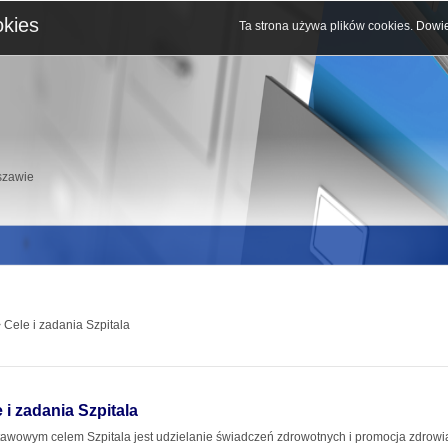
okies
Ta strona używa plików cookies.
Dowie
szawie
 Cele i zadania Szpitala
 i zadania Szpitala
awowym celem Szpitala jest udzielanie świadczeń zdrowotnych i promocja zdrowia 