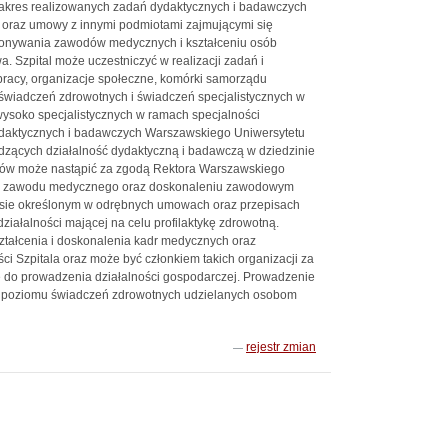
akres realizowanych zadań dydaktycznych i badawczych
oraz umowy z innymi podmiotami zajmującymi się
konywania zawodów medycznych i kształceniu osób
 Szpital może uczestniczyć w realizacji zadań i
racy, organizacje społeczne, komórki samorządu
e świadczeń zdrowotnych i świadczeń specjalistycznych w
ysoko specjalistycznych w ramach specjalności
 dydaktycznych i badawczych Warszawskiego Uniwersytetu
wadzących działalność dydaktyczną i badawczą w dziedzinie
mów może nastąpić za zgodą Rektora Warszawskiego
ia zawodu medycznego oraz doskonaleniu zawodowym
resie określonym w odrębnych umowach oraz przepisach
ziałalności mającej na celu profilaktykę zdrowotną.
ztałcenia i doskonalenia kadr medycznych oraz
i Szpitala oraz może być członkiem takich organizacji za
e do prowadzenia działalności gospodarczej. Prowadzenie
 i poziomu świadczeń zdrowotnych udzielanych osobom
rejestr zmian