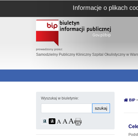
Informacje o plikach co
prowadzony przez:
Samodzielny Publiczny Kliniczny Szpital Okulistyczny w War
Wyszukaj w biuletynie:
BIP
>
szukaj
Cele
Podst