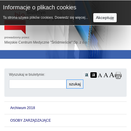
Informacje o plikach cookies
Akceptuję
Ta strona używa plików cookies.
Dowiedz się więcej...
prowadzony przez:
Miejskie Centrum Medyczne "Śródmieście" Sp. z o.o.
Wyszukaj w biuletynie:
szukaj
Archiwum 2018
OSOBY ZARZĄDZAJĄCE