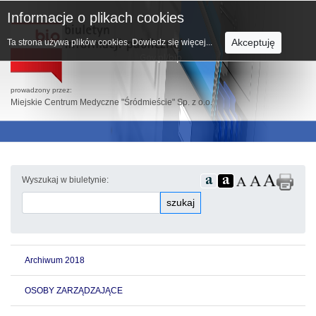
Informacje o plikach cookies
Akceptuję
Ta strona używa plików cookies.
Dowiedz się więcej...
prowadzony przez:
Miejskie Centrum Medyczne "Śródmieście" Sp. z o.o.
Wyszukaj w biuletynie:
szukaj
Archiwum 2018
OSOBY ZARZĄDZAJĄCE