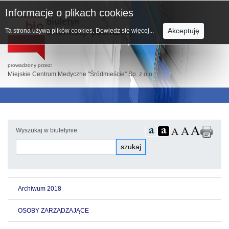
Informacje o plikach cookies
Akceptuję
Ta strona używa plików cookies.
Dowiedz się więcej...
prowadzony przez:
Miejskie Centrum Medyczne "Śródmieście" Sp. z o.o.
Wyszukaj w biuletynie:
szukaj
Archiwum 2018
OSOBY ZARZĄDZAJĄCE