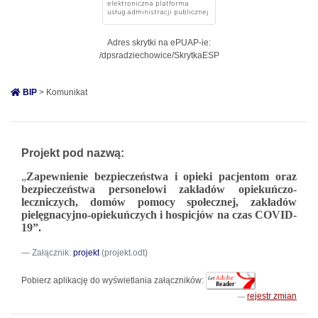
Adres skrytki na ePUAP-ie:
/dpsradziechowice/SkrytkaESP
BIP
> Komunikat
Projekt pod nazwą:
„
Zapewnienie bezpieczeństwa i opieki pacjentom oraz
bezpieczeństwa personelowi zakładów opiekuńczo-
leczniczych, domów pomocy społecznej, zakładów
pielęgnacyjno-opiekuńczych i hospicjów na czas COVID-
19”.
Załącznik:
projekt
(projekt.odt)
Pobierz aplikację do wyświetlania załączników:
rejestr zmian