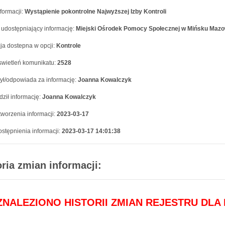
formacji:
Wystąpienie pokontrolne Najwyższej Izby Kontroli
 udostępniający informację:
Miejski Ośrodek Pomocy Społecznej w Mińsku Maz
ja dostepna w opcji:
Kontrole
swietleń komunikatu:
2528
ył/odpowiada za informację:
Joanna Kowalczyk
ził informację:
Joanna Kowalczyk
worzenia informacji:
2023-03-17
stępnienia informacji:
2023-03-17 14:01:38
oria zmian informacji:
 ZNALEZIONO HISTORII ZMIAN REJESTRU DLA