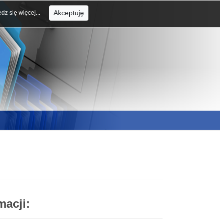
Akceptuję
dz się więcej...
macji: