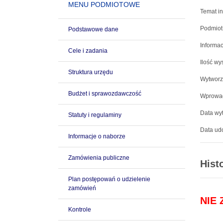
MENU PODMIOTOWE
Temat in
Podmiot
Podstawowe dane
Informac
Cele i zadania
Ilość wy
Struktura urzędu
Wytworz
Budżet i sprawozdawczość
Wprowad
Data wyt
Statuty i regulaminy
Data udo
Informacje o naborze
Zamówienia publiczne
Hist
Plan postępowań o udzielenie
zamówień
NIE
Kontrole