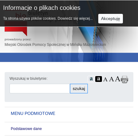
Informacje o plikach cookies
Akceptuję
Ta strona używa plików cookies.
Dowiedz się więcej...
prowadzony przez:
Miejski Ośrodek Pomocy Społecznej w Mińsku Mazowieckim
Wyszukaj w biuletynie:
szukaj
MENU PODMIOTOWE
Podstawowe dane