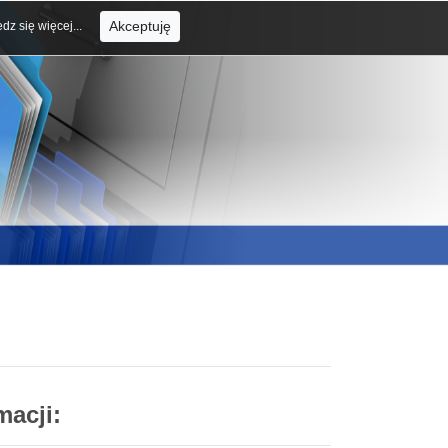
Akceptuję
dz się więcej...
macji: