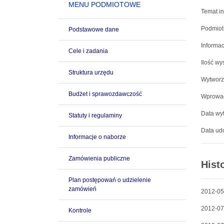
MENU PODMIOTOWE
Temat in
Podmiot
Podstawowe dane
Informac
Cele i zadania
Ilość wy
Struktura urzędu
Wytworz
Budżet i sprawozdawczość
Wprowad
Data wyt
Statuty i regulaminy
Data udo
Informacje o naborze
Zamówienia publiczne
Hist
Plan postępowań o udzielenie
zamówień
2012-05
2012-07
Kontrole