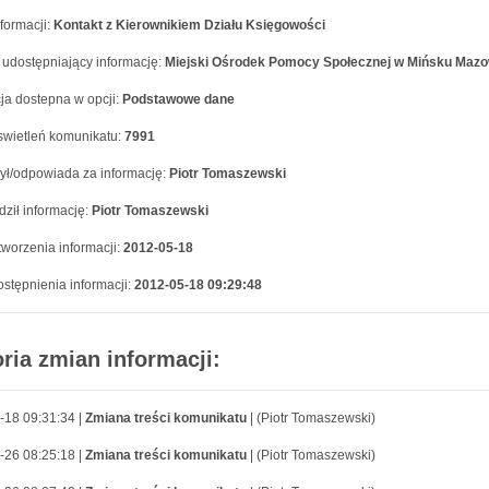
formacji:
Kontakt z Kierownikiem Działu Księgowości
 udostępniający informację:
Miejski Ośrodek Pomocy Społecznej w Mińsku Maz
ja dostepna w opcji:
Podstawowe dane
swietleń komunikatu:
7991
ył/odpowiada za informację:
Piotr Tomaszewski
ził informację:
Piotr Tomaszewski
worzenia informacji:
2012-05-18
stępnienia informacji:
2012-05-18 09:29:48
oria zmian informacji:
-18 09:31:34 |
Zmiana treści komunikatu
| (Piotr Tomaszewski)
-26 08:25:18 |
Zmiana treści komunikatu
| (Piotr Tomaszewski)