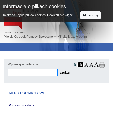
Informacje o plikach cookies
Akceptuję
Ta strona używa plików cookies.
Dowiedz się więcej...
prowadzony przez:
Miejski Ośrodek Pomocy Społecznej w Mińsku Mazowieckim
Wyszukaj w biuletynie:
szukaj
MENU PODMIOTOWE
Podstawowe dane