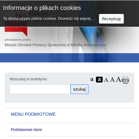
Informacje o plikach cookies
Akceptuję
Ta strona używa plików cookies.
Dowiedz się więcej...
prowadzony przez:
Miejski Ośrodek Pomocy Społecznej w Mińsku Mazowieckim
Wyszukaj w biuletynie:
szukaj
MENU PODMIOTOWE
Podstawowe dane