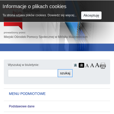
Informacje o plikach cookies
Akceptuję
Ta strona używa plików cookies.
Dowiedz się więcej...
prowadzony przez:
Miejski Ośrodek Pomocy Społecznej w Mińsku Mazowieckim
Wyszukaj w biuletynie:
szukaj
MENU PODMIOTOWE
Podstawowe dane