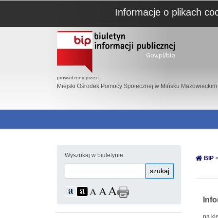
Informacje o plikach co
prowadzony przez:
Miejski Ośrodek Pomocy Społecznej w Mińsku Mazowieckim
Wyszukaj w biuletynie:
BIP
>
szukaj
Inf
na ki