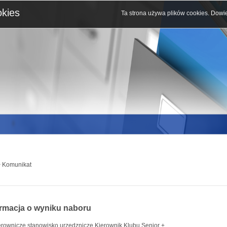
okies
Ta strona używa plików cookies.
Dowie
 Komunikat
ormacja o wyniku naboru
erownicze stanowisko urzędznicze Kierownik Klubu Senior +