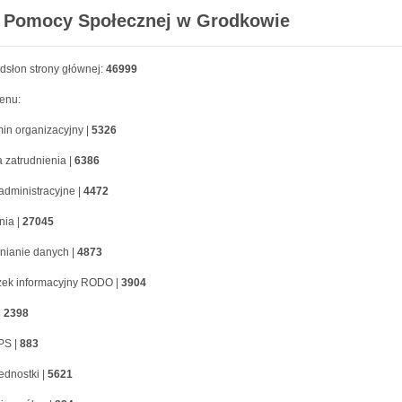
Pomocy Społecznej w Grodkowie
dsłon strony głównej:
46999
enu:
in organizacyjny |
5326
a zatrudnienia |
6386
administracyjne |
4472
nia |
27045
nianie danych |
4873
ek informacyjny RODO |
3904
|
2398
PS |
883
ednostki |
5621