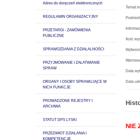
Adres do doręczeń elektronicznych
Temat in
REGULAMIN ORGANIZACYJNY
Podmiot
Informac
PRZETARGI - ZAMÓWIENIA
PUBLICZNE
Ilość wy
SPRAWOZDANIA Z DZIAŁALNOŚCI
Wytworz
Wprowad
PRZYJMOWANIE I ZAŁATWIANIE
SPRAW
Data wyt
ORGANY I OSOBY SPRAWUJĄCE W
Data udo
NICH FUNKCJE
PROWADZONE REJESTRY I
Hist
ARCHIWA
STATUT DPS LYSKI
NIE
PRZEDMIOT DZIAŁANIA I
KOMPETENCJE