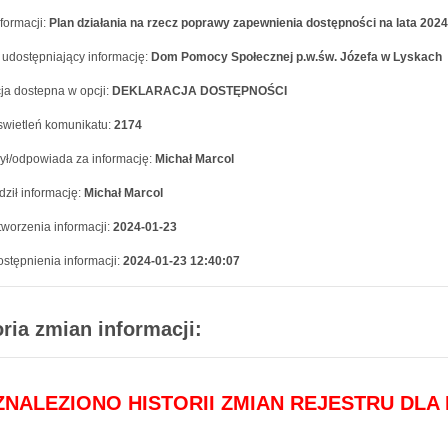
formacji:
Plan działania na rzecz poprawy zapewnienia dostępności na lata 202
 udostępniający informację:
Dom Pomocy Społecznej p.w.św. Józefa w Lyskach
ja dostepna w opcji:
DEKLARACJA DOSTĘPNOŚCI
swietleń komunikatu:
2174
ył/odpowiada za informację:
Michał Marcol
ził informację:
Michał Marcol
worzenia informacji:
2024-01-23
stępnienia informacji:
2024-01-23 12:40:07
oria zmian informacji:
 ZNALEZIONO HISTORII ZMIAN REJESTRU DLA