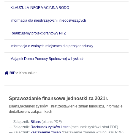
KLAUZULA INFORMACYJNA RODO
Informacja dla niesłyszących i niedosłyszących
Realizujemy projekt grantowy NFZ
Informacja o wolnych miejscach dla pensjonariuszy
Majątek Domu Pomocy Społecznej w Lyskach
BIP
> Komunikat
Sprawozdanie finansowe jednostki za 2021r.
Bilans,rachunek zysków i strat,zestawienie zmian funduszu, informacje
dodatkowe w załącznikach
Załącznik:
Bilans
(bilans.PDF)
Załącznik:
Rachunek zysków i strat
(rachunek zysków i strat.PDF)
Załącznik:
Zestawienie zmian
(zestawienie zmnian w funduszu.PDF)