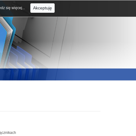
Akceptuję
dz się więcej...
łącznikach