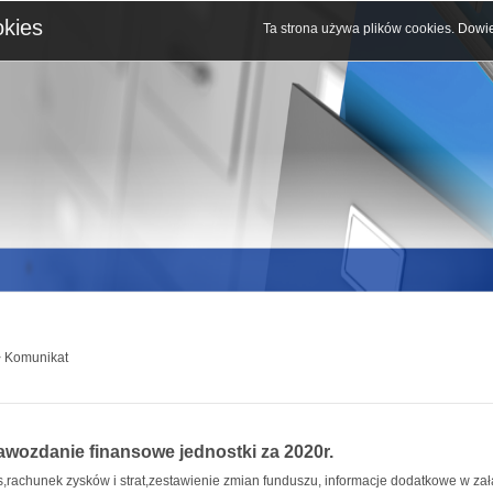
okies
Ta strona używa plików cookies.
Dowie
 Komunikat
awozdanie finansowe jednostki za 2020r.
s,rachunek zysków i strat,zestawienie zmian funduszu, informacje dodatkowe w za