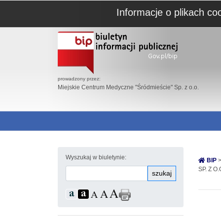
Informacje o plikach co
prowadzony przez:
Miejskie Centrum Medyczne "Śródmieście" Sp. z o.o.
Wyszukaj w biuletynie:
BIP
>
SP. Z O.
szukaj