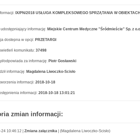
formacji:
IX/PN/2018 USŁUGA KOMPLEKSOWEGO SPRZĄTANIA W OBIEKTACH 
 udostępniający informację:
Miejskie Centrum Medyczne "Śródmieście" Sp. z o.o
ja dostepna w opcji:
PRZETARGI
swietleń komunikatu:
37498
ył/odpowiada za informację:
Piotr Gosławski
ził informację:
Magdalena Liwoczko-Scisło
worzenia informacji:
2018-10-18
stępnienia informacji:
2018-10-18 13:01:21
oria zmian informacji:
-24 10:46:12 |
Zmiana załącznika
| (Magdalena Liwoczko-Scisło)