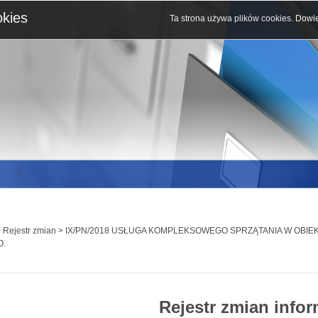
okies
Ta strona używa plików cookies.
Dowie
 Rejestr zmian > IX/PN/2018 USŁUGA KOMPLEKSOWEGO SPRZĄTANIA W OBI
O.
Rejestr zmian infor