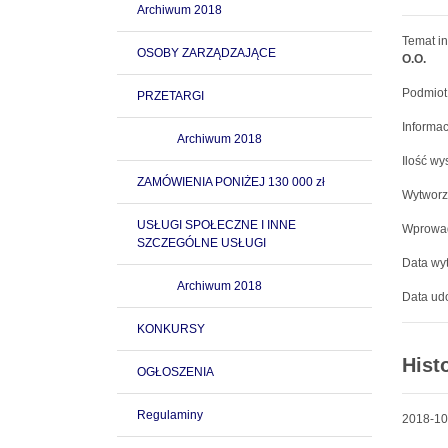
Archiwum 2018
Temat in
OSOBY ZARZĄDZAJĄCE
O.O.
Podmiot
PRZETARGI
Informac
Archiwum 2018
Ilość wy
ZAMÓWIENIA PONIŻEJ 130 000 zł
Wytworz
USŁUGI SPOŁECZNE I INNE
Wprowad
SZCZEGÓLNE USŁUGI
Data wyt
Archiwum 2018
Data udo
KONKURSY
Hist
OGŁOSZENIA
Regulaminy
2018-10