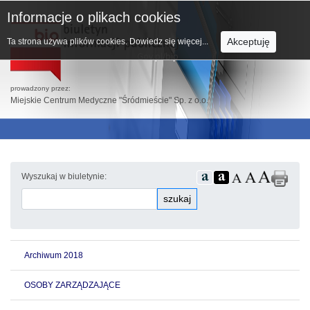
Informacje o plikach cookies
Akceptuję
Ta strona używa plików cookies.
Dowiedz się więcej...
prowadzony przez:
Miejskie Centrum Medyczne "Śródmieście" Sp. z o.o.
Wyszukaj w biuletynie:
szukaj
Archiwum 2018
OSOBY ZARZĄDZAJĄCE