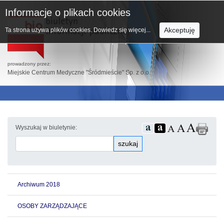
Informacje o plikach cookies
Akceptuję
Ta strona używa plików cookies.
Dowiedz się więcej...
prowadzony przez:
Miejskie Centrum Medyczne "Śródmieście" Sp. z o.o.
Wyszukaj w biuletynie:
szukaj
Archiwum 2018
OSOBY ZARZĄDZAJĄCE